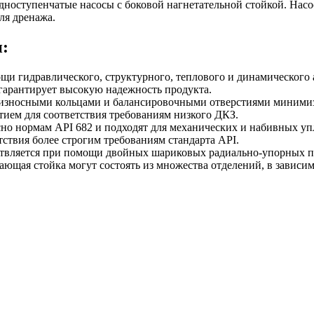
ноступенчатые насосы с боковой нагнетательной стойкой. Насос
ля дренажа.
:
и гидравлического, структурного, теплового и динамического 
 гарантирует высокую надежность продукта.
воизносными кольцами и балансировочными отверстиями миними
тием для соответствия требованиям низкого ДКЗ.
сно нормам API 682 и подходят для механических и набивных уп
тствия более строгим требованиям стандарта API.
ствляется при помощи двойных шариковых радиально-упорных 
ющая стойка могут состоять из множества отделений, в зависимо