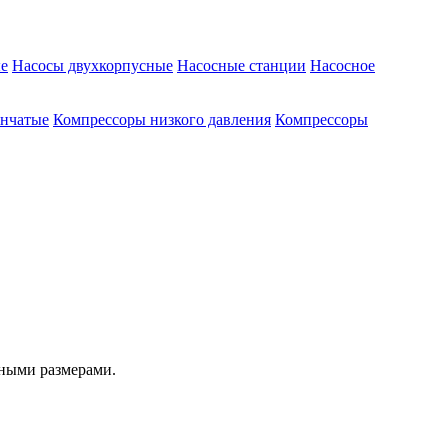
е
Насосы двухкорпусные
Насосные станции
Насосное
енчатые
Компрессоры низкого давления
Компрессоры
тными размерами.