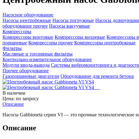
Насосное оборудование
Насосы центробежные
Насосы погружные
Насосы дозирующи
оборудование прочее
Насосы вакуумные
Компрессоры
Компрессоры винтовые
Компрессоры вихревые
Компрессоры в
поршневые
Компрессоры прочее
Компрессоры центробежные
Фильтры
Масляные и топливные фильтры
Контрольно-измерительное оборудование
Модули ввода-вывода
Системы вибромониторинга и диагност
Прочее оборудование
Газопоршневые двигатели
Оборудование для ремонта бетона
В наличии
Цена: по запросу
Описание
Насосы Gabbioneta серии VI — это прочные технологические 
Описание