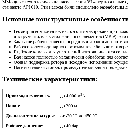
ММощные технологические насосы серии VI – вертикальные од
стандарта API 610. Эти насосы были специально разработаны д
Основные конструктивные особенности
Геометрия компонентов насоса оптимизирована при помощ
инструмента, как метод конечных элементов (МКЭ). Это
Закрытое рабочее колесо с передними и задними проти
Рабочее колесо одинарного всасывания с большим отверс
Глубокие камеры для уплотнений изготавливаются согла
Вал насоса полностью механически обработан для соотве
Осевая поддержка ротора в исходном исполнении осуще
Нагнетательная стойка, промежуточный вал и поддержива
Технические характеристики:
3
Производительность:
до 4 000 м
/ч
Напор:
до 200 м
Диапазон температуры:
от -30 °C до 450 °C
Рабочее давление:
до 40 бар