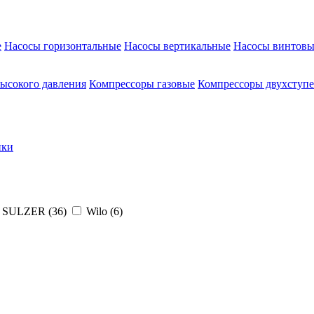
е
Насосы горизонтальные
Насосы вертикальные
Насосы винтовы
ысокого давления
Компрессоры газовые
Компрессоры двухступ
ики
SULZER (
36
)
Wilo (
6
)