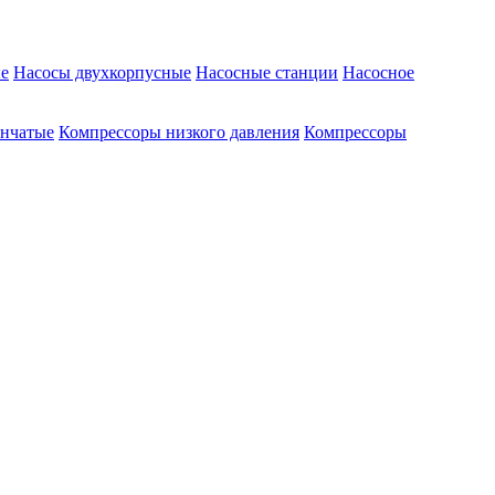
е
Насосы двухкорпусные
Насосные станции
Насосное
енчатые
Компрессоры низкого давления
Компрессоры