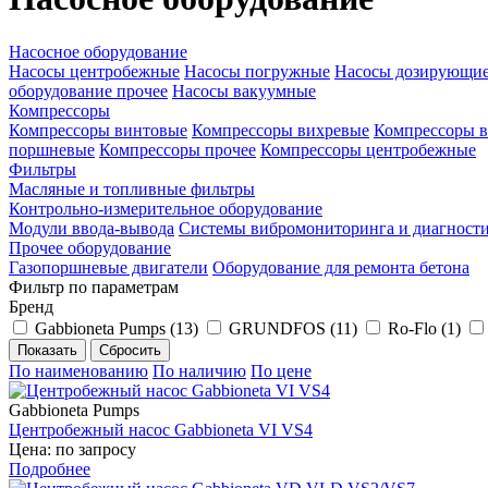
Насосное оборудование
Насосы центробежные
Насосы погружные
Насосы дозирующи
оборудование прочее
Насосы вакуумные
Компрессоры
Компрессоры винтовые
Компрессоры вихревые
Компрессоры в
поршневые
Компрессоры прочее
Компрессоры центробежные
Фильтры
Масляные и топливные фильтры
Контрольно-измерительное оборудование
Модули ввода-вывода
Системы вибромониторинга и диагност
Прочее оборудование
Газопоршневые двигатели
Оборудование для ремонта бетона
Фильтр по параметрам
Бренд
Gabbioneta Pumps (
13
)
GRUNDFOS (
11
)
Ro-Flo (
1
)
По наименованию
По наличию
По цене
Gabbioneta Pumps
Центробежный насос Gabbioneta VI VS4
Цена: по запросу
Подробнее